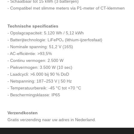
- Schaalbaar tot 15 kWh (3 batterijen)
- Compatibel met slimme meters via P1-meter of CT-klemmen
Technische specificaties
- Opslagcapaciteit: 5.120 Wh / 5,12 kWh
- Batterijtechnologie: LiFePO₄ (lithium-ijzerfosfaat)
- Nominale spanning: 51,2 V (16S)
- AC-efficiëntie: >93,5%
- Continu vermogen: 2.500 W
- Piekvermogen: 3.500 W (10 sec)
- Laadcycli: >6.000 bij 90 % DoD
- Netspanning: 187–253 V | 50 Hz
- Temperatuurbereik: -45 °C tot +70 °C
- Beschermingsklasse: IP65
Verzendkosten
Gratis verzending naar uw adres in Nederland.