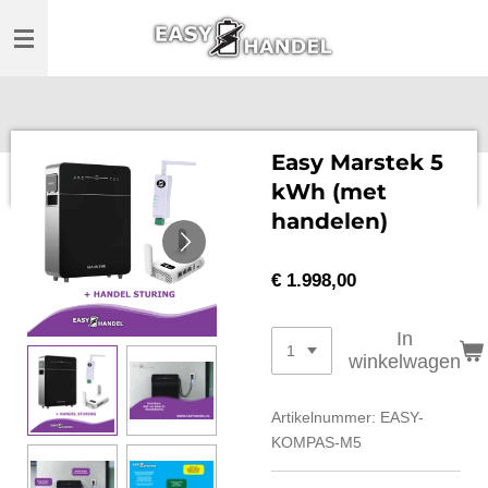
Ga
direct
naar
de
hoofdinhoud
Easy Marstek 5
kWh (met
handelen)
€ 1.998,00
In
winkelwagen
Artikelnummer:
EASY-
KOMPAS-M5